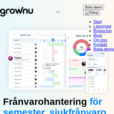
Boka demo
Start
Lösningar
Branscher
Blog
Om oss
Kontakt
Boka demo
Frånvarohantering
för
semester, sjukfrånvaro