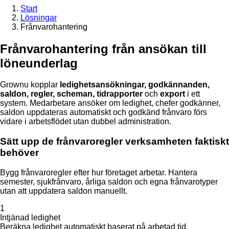
Start
Lösningar
Frånvarohantering
Frånvarohantering från ansökan till
löneunderlag
Grownu kopplar
ledighetsansökningar, godkännanden,
saldon, regler, scheman, tidrapporter
och
export
i ett
system. Medarbetare ansöker om ledighet, chefer godkänner,
saldon uppdateras automatiskt och godkänd frånvaro förs
vidare i arbetsflödet utan dubbel administration.
Sätt upp de frånvaroregler verksamheten faktiskt
behöver
Bygg frånvaroregler efter hur företaget arbetar. Hantera
semester, sjukfrånvaro, årliga saldon och egna frånvarotyper
utan att uppdatera saldon manuellt.
1
Intjänad ledighet
Beräkna ledighet automatiskt baserat på arbetad tid,