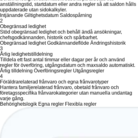
anställningstid, startdatum eller andra regler så att saldon hålls
uppdaterade utan sidokalkyler.
Intjänande
Giltighetsdatum
Saldospårning
2
Obegränsad ledighet
Stöd obegränsad ledighet och behåll ändå ansökningar,
chefsgodkännanden, historik och spårbarhet.
Obegränsad ledighet
Godkännandeflöde
Ändringshistorik
3
Årlig ledighetstilldelning
Tilldela ett fast antal timmar eller dagar per år och använd
regler för överföring, utgångsdatum och maxsaldo automatiskt.
Årlig tilldelning
Överföringsregler
Utgångsregler
4
Föräldrarelaterad frånvaro och egna frånvarotyper
Hantera familjerelaterad frånvaro, obetald frånvaro och
företagsspecifika frånvarokategorier utan manuella undantag
varje gång.
Behörighetslogik
Egna regler
Flexibla regler